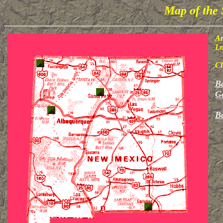
Map of the 
Ar
Lo
Cl
B
Ga
B